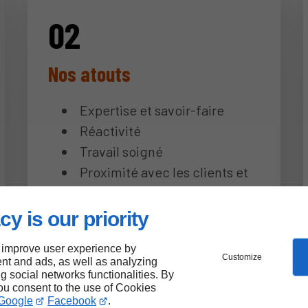
Nos atouts
Expertise et savoir-faire
Réactivité
Travail soigné
Proximité avec les clients et
accompagnement
cy is our priority
 improve user experience by
Customize
nt and ads, as well as analyzing
ng social networks functionalities. By
you consent to the use of Cookies
Google
Facebook
.