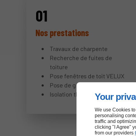
Nos prestations
Travaux de charpente
Recherche de fuites de
toiture
Pose fenêtres de toit VELUX
Pose de gouttières
Isolation thermique intérieure
Your priva
We use Cookies to
personalising conte
traffic and optimizi
clicking "I Agree" 
from our providers