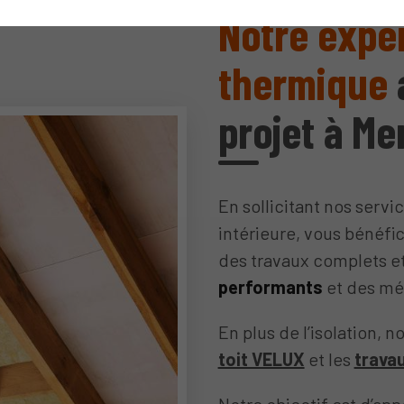
Notre exper
thermique
a
projet à M
En sollicitant nos servi
intérieure, vous bénéfic
des travaux complets et
performants
et des mé
En plus de l’isolation, 
toit VELUX
et les
trava