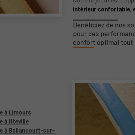
Notre objectif est d’ap
intérieur confortable, 
Bénéficiez de nos sol
pour des performanc
confort optimal tout 
re à Limours
 à Itteville
re à Ballancourt-sur-