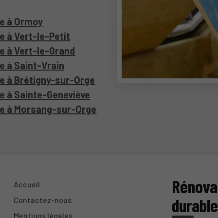
re à Ormoy
e à Vert-le-Petit
re à Vert-le-Grand
e à Saint-Vrain
re à Brétigny-sur-Orge
re à Sainte-Geneviève
ure à Morsang-sur-Orge
Rénovat
Accueil
durabl
Contactez-nous
Mentions légales