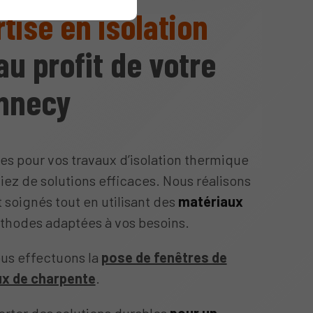
tise en isolation
u profit de votre
ennecy
ces pour vos travaux d’isolation thermique
iez de solutions efficaces. Nous réalisons
 soignés tout en utilisant des
matériaux
thodes adaptées à vos besoins.
nous effectuons la
pose de fenêtres de
ux de charpente
.