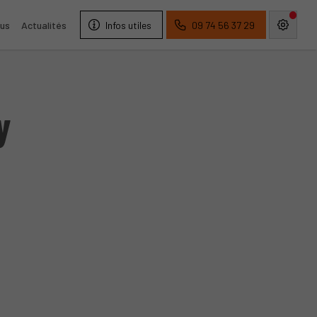
us
Actualités
Infos utiles
09 74 56 37 29
y